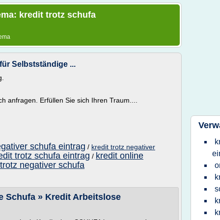
ma: kredit trotz schufa
hema
für Selbstständige ...
g.
ch anfragen. Erfüllen Sie sich Ihren Traum....
Verw
k
egativer schufa eintrag
/
kredit trotz negativer
ei
edit trotz schufa eintrag
kredit online
/
 trotz negativer schufa
o
k
s
e Schufa » Kredit Arbeitslose
k
k