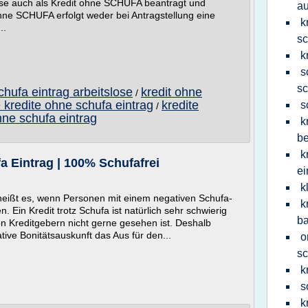
eise auch als Kredit ohne SCHUFA beantragt und
au
hne SCHUFA erfolgt weder bei Antragstellung eine
k
..
sc
k
s
sc
chufa eintrag arbeitslose
kredit ohne
/
 kredite ohne schufa eintrag
kredite
s
/
hne schufa eintrag
k
b
k
 Eintrag | 100% Schufafrei
ei
k
heißt es, wenn Personen mit einem negativen Schufa-
k
 Ein Kredit trotz Schufa ist natürlich sehr schwierig
b
on Kreditgebern nicht gerne gesehen ist. Deshalb
ive Bonitätsauskunft das Aus für den...
o
sc
k
s
k