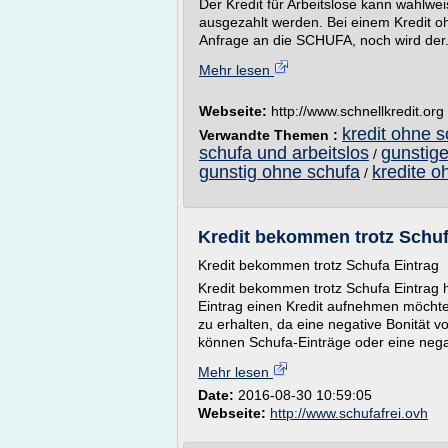
Der Kredit für Arbeitslose kann wahlw
ausgezahlt werden. Bei einem Kredit o
Anfrage an die SCHUFA, noch wird der.
Mehr lesen
Webseite:
http://www.schnellkredit.org
kredit ohne s
Verwandte Themen :
schufa und arbeitslos
gunstige
/
gunstig ohne schufa
kredite o
/
Kredit bekommen trotz Schufa
Kredit bekommen trotz Schufa Eintrag
Kredit bekommen trotz Schufa Eintrag 
Eintrag einen Kredit aufnehmen möchten.
zu erhalten, da eine negative Bonität v
können Schufa-Einträge oder eine negat
Mehr lesen
Date:
2016-08-30 10:59:05
Webseite:
http://www.schufafrei.ovh