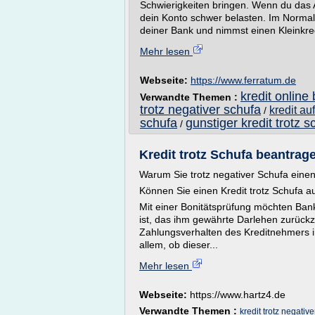
Schwierigkeiten bringen. Wenn du das 
dein Konto schwer belasten. Im Normalf
deiner Bank und nimmst einen Kleinkredi
Mehr lesen
Webseite:
https://www.ferratum.de
kredit online
Verwandte Themen :
trotz negativer schufa
kredit au
/
schufa
gunstiger kredit trotz s
/
Kredit trotz Schufa beantrage
Warum Sie trotz negativer Schufa ein
Können Sie einen Kredit trotz Schufa 
Mit einer Bonitätsprüfung möchten Bank
ist, das ihm gewährte Darlehen zurückz
Zahlungsverhalten des Kreditnehmers 
allem, ob dieser...
Mehr lesen
Webseite:
https://www.hartz4.de
Verwandte Themen :
kredit trotz negativ