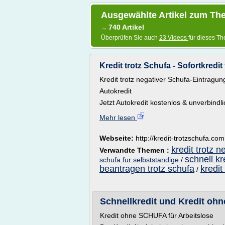
Ausgewählte Artikel zum The
740 Artikel
→
Überprüfen Sie auch
23 Videos
für dieses T
Kredit trotz Schufa - Sofortkredit 
Kredit trotz negativer Schufa-Eintragun
Autokredit
Jetzt Autokredit kostenlos & unverbindli
Mehr lesen
Webseite:
http://kredit-trotzschufa.com
kredit trotz n
Verwandte Themen :
schnell kr
schufa fur selbststandige
/
beantragen trotz schufa
kredit
/
Schnellkredit und Kredit ohn
Kredit ohne SCHUFA für Arbeitslose