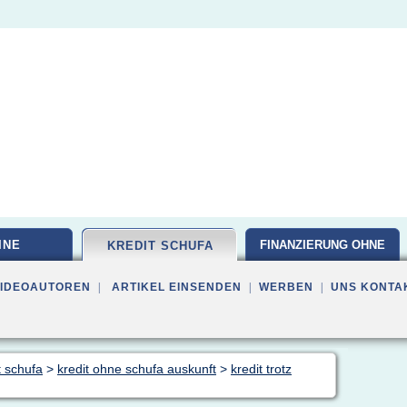
INE
FINANZIERUNG OHNE
KREDIT SCHUFA
VIDEOAUTOREN
|
ARTIKEL EINSENDEN
|
WERBEN
|
UNS KONTA
t schufa
>
kredit ohne schufa auskunft
>
kredit trotz