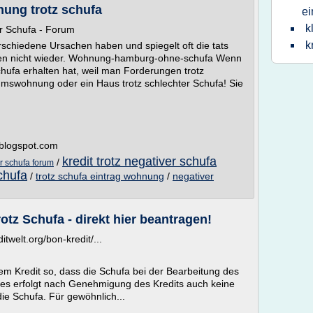
ung trotz schufa
ei
k
r Schufa - Forum
k
schiedene Ursachen haben und spiegelt oft die tats
enden nicht wieder. Wohnung-hamburg-ohne-schufa Wenn
hufa erhalten hat, weil man Forderungen trotz
mswohnung oder ein Haus trotz schlechter Schufa! Sie
.blogspot.com
kredit trotz negativer schufa
/
er schufa forum
schufa
/
trotz schufa eintrag wohnung
/
negativer
rotz Schufa - direkt hier beantragen!
twelt.org/bon-kredit/...
em Kredit so, dass die Schufa bei der Bearbeitung des
d es erfolgt nach Genehmigung des Kredits auch keine
die Schufa. Für gewöhnlich...