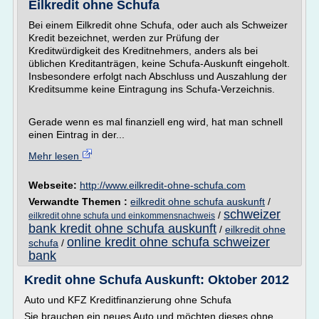
Eilkredit ohne Schufa
Bei einem Eilkredit ohne Schufa, oder auch als Schweizer
Kredit bezeichnet, werden zur Prüfung der
Kreditwürdigkeit des Kreditnehmers, anders als bei
üblichen Kreditanträgen, keine Schufa-Auskunft eingeholt.
Insbesondere erfolgt nach Abschluss und Auszahlung der
Kreditsumme keine Eintragung ins Schufa-Verzeichnis.
Gerade wenn es mal finanziell eng wird, hat man schnell
einen Eintrag in der...
Mehr lesen
Webseite:
http://www.eilkredit-ohne-schufa.com
Verwandte Themen :
eilkredit ohne schufa auskunft
/
schweizer
/
eilkredit ohne schufa und einkommensnachweis
bank kredit ohne schufa auskunft
/
eilkredit ohne
online kredit ohne schufa schweizer
schufa
/
bank
Kredit ohne Schufa Auskunft: Oktober 2012
Auto und KFZ Kreditfinanzierung ohne Schufa
Sie brauchen ein neues Auto und möchten dieses ohne