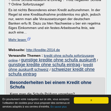
? Online Sofortzusage!
Es ist nichts Besonderes einen Kredit aufzunehmen. In der
Regel ist eine Kreditaufnahme problemlos mo glich, jedoch
nur, wenn man alle Voraussetzungen der deutschen
Banken erfu llt. Dazu za hlen Nachweise u ber ein regelma
ßiges Einkommen und ein festes Arbeitsverha ltnis, wie
auch eine...
Mehr lesen
Webseite:
http://kredite-2014.de
Verwandte Themen :
kredit ohne schufa sofortzusage
gunstige kredite ohne schufa auskunft
online
/
/
gunstige kredite ohne schufa eintrag
kredit
/
schweizer kredit ohne
ohne auskunft schweiz
/
schufa eintrag
Besonderheiten bei einem Kredit ohne
Schufa
Kann man die Schufa Prüfung umgehen?
En poursuivant votre navigation sur ce site, vous acceptez
Eine Kreditbewilligung ist grundsätzlich mit der
X
l'utilisation de cookies pour vous proposer des contenus et
Bonitätsüberprüfung des Antragstellers verbunden, und
services adaptés à vos centres d'intérêts.
En savoir plus
diese ist für die Banken am schnellsten mithilfe der