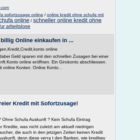
a.com
fa sofortzusage online
/
online kredit ohne schufa mit
schufa online
schneller online kredit ohne
/
fur arbeitslose
billig Online einkaufen in ...
en,Kredit,Credit,konto online
d dabei Geld sparen mit den schnellen Zusagen bei einer
ft.Konto online eröffnen. Ein Girokonto abschliessen.
t online Konten. Online Konto...
eier Kredit mit Sofortzusage!
 ? Ohne Schufa Auskunft ? Kein Schufa Eintrag
redite, was nicht zuletzt am aktuell niedrigen
aucher, die auch in den jetzigen Zeiten keinen Kredit
Auskunft, denn diese verra t den Banken, wie kreditwu