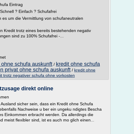
hufa Eintrag
 Schnell ? Einfach ? Schufafrei
nn es um die Vermittlung von schufaneutralen
n Kredit trotz eines bereits bestehenden negativ
ungen sind zu 100% Schufafrei -...
.net
t ohne schufa auskunft
kredit ohne schufa
/
on privat ohne schufa auskunft
/
kredit ohne
it trotz negativer schufa ohne vorkosten
tzusage direkt online
ommen
usland sicher sein, dass ein Kredit ohne Schufa
 ebenfalls Nachweise u ber ein ungeku ndigtes Bescha
ges Einkommen erbracht werden. Da allerdings die
d meist flexibler sind, ist es auch mo glich einen...