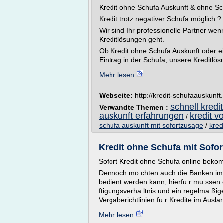
Kredit ohne Schufa Auskunft & ohne Sc
Kredit trotz negativer Schufa möglich ?
Wir sind Ihr professionelle Partner we
Kreditlösungen geht.
Ob Kredit ohne Schufa Auskunft oder ei
Eintrag in der Schufa, unsere Kreditlös
Mehr lesen
Webseite:
http://kredit-schufaauskunft
schnell kredi
Verwandte Themen :
auskunft erfahrungen
kredit v
/
schufa auskunft mit sofortzusage
/
kred
Kredit ohne Schufa mit Sofor
Sofort Kredit ohne Schufa online bek
Dennoch mo chten auch die Banken im A
bedient werden kann, hierfu r mu ssen
ftigungsverha ltnis und ein regelma ßi
Vergaberichtlinien fu r Kredite im Auslan
Mehr lesen