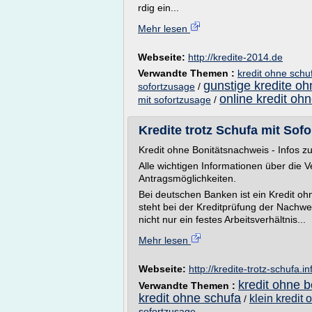
rdig ein...
Mehr lesen
Webseite:
http://kredite-2014.de
Verwandte Themen :
kredit ohne schu
gunstige kredite oh
sofortzusage
/
online kredit oh
mit sofortzusage
/
Kredite trotz Schufa mit So
Kredit ohne Bonitätsnachweis - Infos z
Alle wichtigen Informationen über die 
Antragsmöglichkeiten.
Bei deutschen Banken ist ein Kredit oh
steht bei der Kreditprüfung der Nachw
nicht nur ein festes Arbeitsverhältnis...
Mehr lesen
Webseite:
http://kredite-trotz-schufa.in
kredit ohne b
Verwandte Themen :
kredit ohne schufa
klein kredit
/
sofortzusage