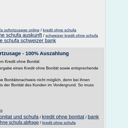
fa sofortzusage online
/
kredit ohne schufa
ne schufa auskunft
/
schweizer kredit ohne schufa
ne schufa schweizer bank
fortzusage - 100% Auszahlung
um Kredit ohne Bonität
Vergabe eines Kredit ohne Bonität sowie entsprechende
ne Bonitätsnachweis nicht möglich, denn bei ihnen
eis der Bonität des Kunden im Vordergrund. So muss
fo
onitat und schufa
kredit ohne bonitat
bank
/
/
 ohne schufa abfrage
/
kredit ohne schufa