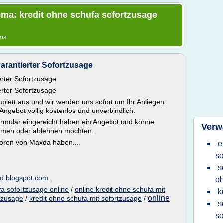
ma: kredit ohne schufa sofortzusage
ema
arantierter Sofortzusage
erter Sofortzusage
erter Sofortzusage
mplett aus und wir werden uns sofort um Ihr Anliegen
Angebot völlig kostenlos und unverbindlich.
ormular eingereicht haben ein Angebot und könne
Verw
ehmen oder ablehnen möchten.
toren von Maxda haben...
e
so
s
nd.blogspot.com
oh
fa sofortzusage online
/
online kredit ohne schufa mit
k
online
rtzusage
/
kredit ohne schufa mit sofortzusage
/
s
so