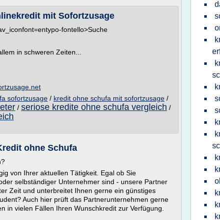
d
linekredit mit Sofortzusage
s
o
-av_iconfont=entypo-fontello>Suche
k
er
allem in schweren Zeiten...
k
s
k
fortzusage.net
fa sofortzusage
/
kredit ohne schufa mit sofortzusage
/
s
eter
seriose kredite ohne schufa vergleich
/
/
s
eich
k
k
s
Kredit ohne Schufa
k
n?
k
ig von Ihrer aktuellen Tätigkeit. Egal ob Sie
o
der selbständiger Unternehmer sind - unsere Partner
ter Zeit und unterbreitet Ihnen gerne ein günstiges
k
Student? Auch hier prüft das Partnerunternehmen gerne
k
 in vielen Fällen Ihren Wunschkredit zur Verfügung.
k