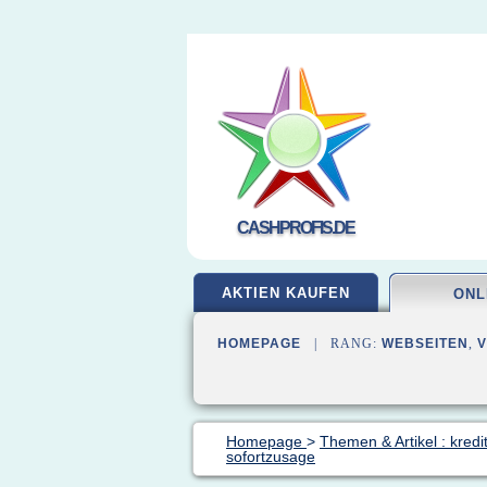
CASHPROFIS.DE
AKTIEN KAUFEN
ONL
HOMEPAGE
| RANG:
WEBSEITEN
,
Homepage
>
Themen & Artikel : kredit
sofortzusage