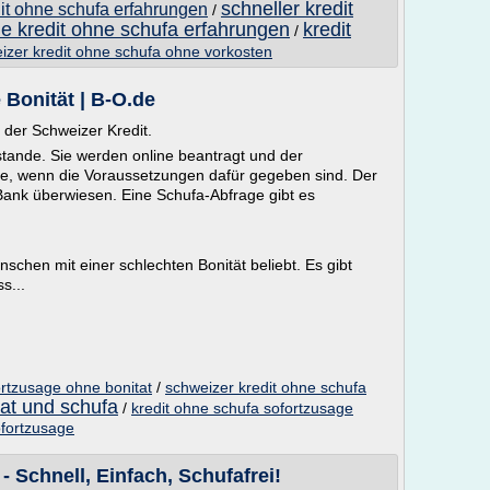
schneller kredit
it ohne schufa erfahrungen
/
ne kredit ohne schufa erfahrungen
kredit
/
izer kredit ohne schufa ohne vorkosten
 Bonität | B-O.de
t der Schweizer Kredit.
tande. Sie werden online beantragt und der
ge, wenn die Voraussetzungen dafür gegeben sind. Der
Bank überwiesen. Eine Schufa-Abfrage gibt es
nschen mit einer schlechten Bonität beliebt. Es gibt
s...
fortzusage ohne bonitat
/
schweizer kredit ohne schufa
tat und schufa
/
kredit ohne schufa sofortzusage
ofortzusage
 Schnell, Einfach, Schufafrei!