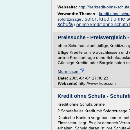
Webseite:
http://barkredit-ohne-schuf
Verwandte Themen :
kredit ohne schu
sofort kredit ohne 
sofortzusage
/
schufa
online kredit ohne schufa 
/
Preissuche - Preisvergleich - 
ohne Schufaauskunft,billige,Kreditzusag
Billige Kredite online abschliessen un
online Kreditanfrage ohne Schufaauskun
Günstige Kredite oder Bargeld sofort mi
Mehr lesen
Date:
2009-04-04 17:46:23
Webseite:
http://www.fropi.com
Kredit ohne Schufa - Schufafr
Kredit ohne Schufa online
? Schufafreier Kredit mit Sofortzusage
Deutsche Banken vergeben immer mehr K
Zinsniveau liegt. Es gibt dennoch Verbr
erhalten. Schuld daran ist ihre Schufa-