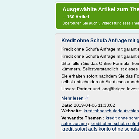
Ausgewählte Artikel zum The
160 Artikel
→
Überprüfen Sie auch
5 Videos
für dieses Th
Kredit ohne Schufa Anfrage mit g
Kredit ohne Schufa Anfrage mit garanti
Kredit ohne Schufa Anfrage mit garanti
Bitte füllen Sie das Online Formular ko
kümmern. Selbstverständlich ist dieses 
Sie erhalten sofort nachdem Sie das F
selbst entscheiden ob Sie dieses ann
Unsere Partner und langjährigen Inves
Mehr lesen
Date:
2019-04-06 11:33:02
Webseite:
kreditohneschufadeutschla
Verwandte Themen :
kredit ohne schu
sofortzusage
/
kredit ohne schufa sofo
kredit sofort aufs konto ohne schufa