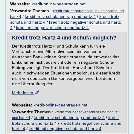
Webseite:
kredit-online-beantragen.net
Verwandte Themen :
kredit trotz negativer schufa und bonitat und
/
kredit trotz schufa eintrag und hartz 4
/
kredit trotz
hartz 4
schufa und hartz 4
/
kredit trotz negativer schufa und hartz
4
/
kredit mit negativer schufa und hartz 4
Kredit trotz Hartz 4 und Schufa möglich?
Der Kredit trotz Hartz 4 und Schufa kann für viele
Verbraucher eine Alternative sein, die von einer
deutschen Bank keinen Kredit erhalten, da entweder das
Einkommen nicht ausreicht oder ein negativer Schufa-
Eintrag vorliegt. Der Kredit trotz Hartz 4 und Schufa ist
auch in schwierigen Situationen möglich, da dieser Kredit
nicht von deutschen Banken vergeben wird, bei denen
eine Überprüfung der...
Mehr lesen
Webseite:
kredit-online-beantragen.net
Verwandte Themen :
kredit trotz negativer schufa und bonitat
/
kredit trotz schufa eintrag und hartz 4
/
kredit
und hartz 4
trotz schufa und hartz 4
/
kredit trotz negativer schufa und
hartz 4
/
kredit mit negativer schufa und hartz 4