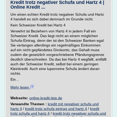
Kredit trotz negativer Schufa und Hartz 4 |
Online Kredit ...
Um einen echten Kredit trotz negativer Schufa und Hartz
4 handelt es sich dabei demnach im Grunde nicht.
Kein Schweizer Kredit bei Hartz 4
Verwehrt ist Beziehern von Hartz 4 in jedem Fall ein
Schweizer Kredit. Das liegt nicht an einem möglichen
Schufa-Eintrag, denn der ist den Schweizer Banken egal.
Sie verlangen allerdings ein regelmäßiges Einkommen
auf ein nicht gepfändetes Girokonto, das Gehalt muss
zudem die gesetzlich vorgeschriebene Pfändungsgrenze
deutlich überschreiten. Da das bei Hartz 4 wegfällt, entfällt
auch der Schweizer Kredit, selbst bei einem geringen
Kleinkredit. Auch eine lupenreine Schufa ändert daran
nichts.
Ein...
Mehr lesen
Webseite:
online-kredit-tipp.de
Verwandte Themen :
kredit mit negativer schufa und
hartz 4
/
kredit trotz schufa eintrag und hartz 4
/
kredit
trotz schufa und hartz 4
/
kredit trotz negativer schufa und