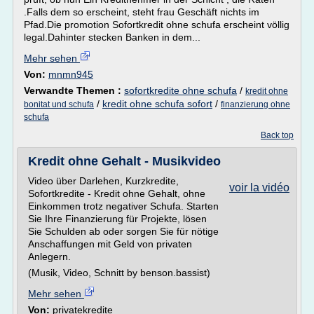
.Falls dem so erscheint, steht frau Geschäft nichts im
Pfad.Die promotion Sofortkredit ohne schufa erscheint völlig
legal.Dahinter stecken Banken in dem...
Mehr sehen
Von:
mnmn945
Verwandte Themen :
sofortkredite ohne schufa
/
kredit ohne
/
kredit ohne schufa sofort
/
bonitat und schufa
finanzierung ohne
schufa
Back top
Kredit ohne Gehalt - Musikvideo
Video über Darlehen, Kurzkredite,
voir la vidéo
Sofortkredite - Kredit ohne Gehalt, ohne
Einkommen trotz negativer Schufa. Starten
Sie Ihre Finanzierung für Projekte, lösen
Sie Schulden ab oder sorgen Sie für nötige
Anschaffungen mit Geld von privaten
Anlegern.
(Musik, Video, Schnitt by benson.bassist)
Mehr sehen
Von:
privatekredite