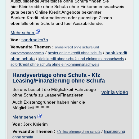
Auszubildende Arbeitslose ohne Schufa finden Sie
hier.Kleinkredite ohne Schufa ohne Einkommensnachweis
gute besten Online Kredit Angebote bekannter
Banken.Kredit Informationen oder guenstige Zinsen
ebenfalls ohne Schufa und fuer Auszubildende.
Mehr sehen
Von:
sandraalex7o
Verwandte Themen :
online kredit ohne schufa und
/
/
bank kredit
bester online kredit ohne schufa
einkommensnachweis
ohne schufa
/
/
kleinkredit ohne schufa und einkommensnachweis
sofortkredit ohne schufa ohne einkommensnachweis
Handyverträge ohne Schufa - Kfz
Leasing/Finanzierung ohne Schufa
Bei uns besteht die Möglichkeit Fahrzeuge
voir la vidéo
ohne Schufa zu Leasen/Finanzieren
Auch Existenzgründer haben hier die
Möglichkeit!!!!!!!!!!!!!
Mehr sehen
Von:
Jörk Knierim
Verwandte Themen :
/
finanzierung
kfz finanzierung ohne schufa
ohne schufa