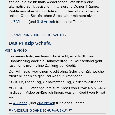
zahlen, die sie niemals wiedersehen. Wir bieten eine
alternative zur klassischen finanzierung Deiner Träume.
Wähle aus über 20.000 Artikeln und bestell ganz bequem
online. Ohne Schufa, ohne Stress aber mit attraktiven...
→
7 Videos
(und
318 Artikel
) für dieses Thema
FINANZIERUNG OHNE SCHUFA AUTO »
Das Prinzip Schufa
voir la vidéo
Ein neues Auto, ein Immobilienkredit, eine NullProzent
Finanzierung oder ein Handyvertrag. In Deutschland geht
fast nichts mehr ohne Zahlung auf Kredit.
Der Film zeigt wer einen Kredit ohne Schufa erhält, welche
Auszahlungen es gibt und was für Unterlagen .
SCHUFA, Pfändung, Gehaltspfändung, Gerichtsvollzieher .
ACHTUNG!!! Wichtige Info zum Kredit von Privat ▻▻▻ ◅◅◅
In diesem Video erkläre ich Ihnen, was ein Kredit von Privat
an .
→
4 Videos
(und
203 Artikel
) für dieses Thema
FINANZIERUNG OHNE SCHUFA AUSKUNFT »