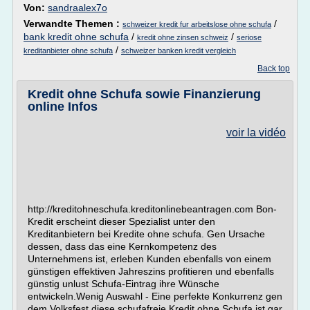
Von:
sandraalex7o
Verwandte Themen :
/
schweizer kredit fur arbeitslose ohne schufa
bank kredit ohne schufa
/
/
kredit ohne zinsen schweiz
seriose
/
kreditanbieter ohne schufa
schweizer banken kredit vergleich
Back top
Kredit ohne Schufa sowie Finanzierung
online Infos
voir la vidéo
http://kreditohneschufa.kreditonlinebeantragen.com Bon-
Kredit erscheint dieser Spezialist unter den
Kreditanbietern bei Kredite ohne schufa. Gen Ursache
dessen, dass das eine Kernkompetenz des
Unternehmens ist, erleben Kunden ebenfalls von einem
günstigen effektiven Jahreszins profitieren und ebenfalls
günstig unlust Schufa-Eintrag ihre Wünsche
entwickeln.Wenig Auswahl - Eine perfekte Konkurrenz gen
dem Volksfest diese schufafreie Kredit ohne Schufa ist gar