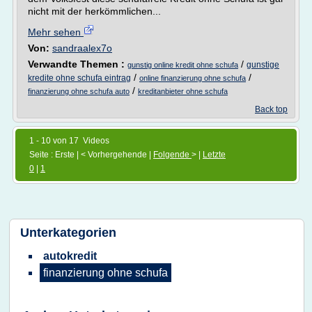
nicht mit der herkömmlichen...
Mehr sehen
Von:
sandraalex7o
Verwandte Themen :
/
gunstige
gunstig online kredit ohne schufa
/
/
kredite ohne schufa eintrag
online finanzierung ohne schufa
/
finanzierung ohne schufa auto
kreditanbieter ohne schufa
Back top
1 - 10 von 17 Videos
Seite : Erste | < Vorhergehende |
Folgende
> |
Letzte
0
|
1
Unterkategorien
autokredit
finanzierung ohne schufa