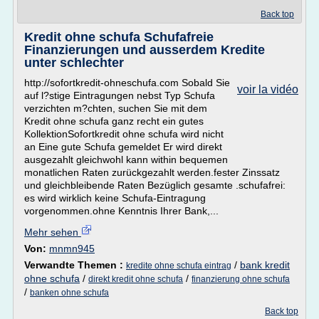
Back top
Kredit ohne schufa Schufafreie
Finanzierungen und ausserdem Kredite
unter schlechter
http://sofortkredit-ohneschufa.com Sobald Sie
voir la vidéo
auf l?stige Eintragungen nebst Typ Schufa
verzichten m?chten, suchen Sie mit dem
Kredit ohne schufa ganz recht ein gutes
KollektionSofortkredit ohne schufa wird nicht
an Eine gute Schufa gemeldet Er wird direkt
ausgezahlt gleichwohl kann within bequemen
monatlichen Raten zurückgezahlt werden.fester Zinssatz
und gleichbleibende Raten Bezüglich gesamte .schufafrei:
es wird wirklich keine Schufa-Eintragung
vorgenommen.ohne Kenntnis Ihrer Bank,...
Mehr sehen
Von:
mnmn945
Verwandte Themen :
/
bank kredit
kredite ohne schufa eintrag
ohne schufa
/
/
direkt kredit ohne schufa
finanzierung ohne schufa
/
banken ohne schufa
Back top