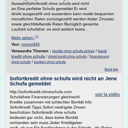
AuswahlSofortkredit ohne schufa wird nicht
an Eine perfekte Schufa gemeldet Er wird
direkt ausgezahlt und ausserdem kann inside bequemen
monatlichen Raten zurückgezahlt werden.fester Zinssatz
sowie gleichbleibende Raten Bezüglich gesamte
Laufzeit.schufafrei: es wird wirklich keine...
Mehr sehen
Von:
mnmn945
Verwandte Themen :
/
bank
kredite ohne schufa eintrag
kredit ohne schufa
/
/
direkt kredit ohne schufa
finanzierung
/
ohne schufa
banken ohne schufa
Back top
Sofortkredit ohne schufa wird nicht an Jene
Schufa gemeldet
http://sofortkredit-ohneschufa.com
voir la vidéo
Schufafreie Finanzierungen gleichwohl
Kredite zusammen mit schlechter Bonität.Info
Sofortkredit Tipps Sofort niedrigste Zinsen
beschützen.Sofortkredit ohne schufa
bedeutet gar nicht, dass keine Bonität
vorhanden sein muss.Jeder Kreditgeber
prüft, ob nun Ein Kreditnehmer in der Schicht , die Raten