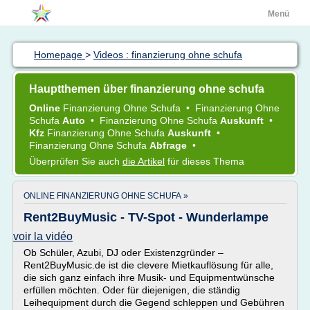
Menü
Homepage
>
Videos : finanzierung ohne schufa
Hauptthemen über finanzierung ohne schufa
Online
Finanzierung Ohne Schufa
•
Finanzierung Ohne
Schufa
Auto
•
Finanzierung Ohne Schufa
Auskunft
•
Kfz
Finanzierung Ohne Schufa
Auskunft
•
Finanzierung Ohne Schufa
Abfrage
•
Überprüfen Sie auch
die Artikel
für dieses Thema
ONLINE FINANZIERUNG OHNE SCHUFA »
Rent2BuyMusic - TV-Spot - Wunderlampe
voir la vidéo
Ob Schüler, Azubi, DJ oder Existenzgründer –
Rent2BuyMusic.de ist die clevere Mietkauflösung für alle,
die sich ganz einfach ihre Musik- und Equipmentwünsche
erfüllen möchten. Oder für diejenigen, die ständig
Leihequipment durch die Gegend schleppen und Gebühren