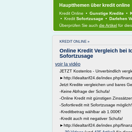
Hauptthemen über kredit online
Kredit Online
•
Gunstige Kredite
•
•
Kredit
Sofortzusage
•
Darlehen V
Überprüfen Sie auch
die Artikel
für die
KREDIT ONLINE »
Online Kredit Vergleich bei 
Sofortzusage
voir la vidéo
JETZT Kostenlos - Unverbindlich vergl
►http://idealtarif24.de/index.php/finan
Jetzt Kredite vergleichen und bares Ge
-Keine Abfrage der Schufa!
-Online Kredit mit günstigen Zinssätze
-Sofortkredit mit Sofortzusage möglich!
-Kreditbetrag wählbar ab 1.000€!
-Kredit auch mit negativer Schufa!
►http://idealtarif24.de/index.php/finan