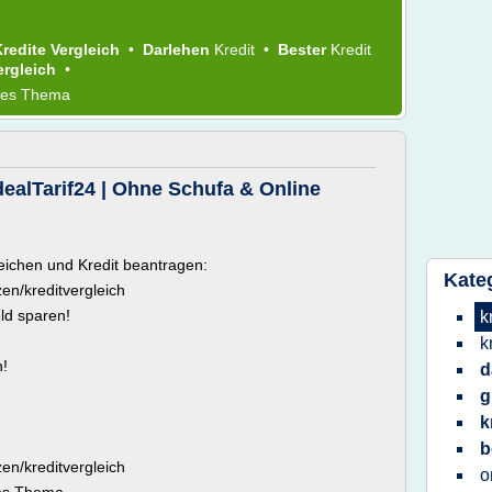
Kredite Vergleich
•
Darlehen
Kredit
•
Bester
Kredit
ergleich
•
ses Thema
IdealTarif24 | Ohne Schufa & Online
eichen und Kredit beantragen:
Kate
zen/kreditvergleich
ld sparen!
k
k
n!
d
g
k
b
zen/kreditvergleich
o