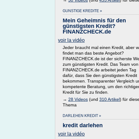
→
30 Videos
(und
435 Artikel
) für die
GUNSTIGE KREDITE »
Mein Geheimnis für den
günstigsten Kredit?
FINANZCHECK.de
voir la vidéo
Jeder braucht mal einen Kredit, aber w
findet man das beste Angebot?
FINANZCHECK.de ist der sicherste W
zum günstigsten Kredit. Das Team von
FINANZCHECK.de arbeitet jeden Tag
dafür, dass Sie den günstigsten Kredit
bekommen. Transparenter Vergleich u
kompetente Beratung, um den richtige
Kredit für Sie zu finden.
→
28 Videos
(und
310 Artikel
) für dies
Thema
DARLEHEN KREDIT »
kredit darlehen
voir la vidéo