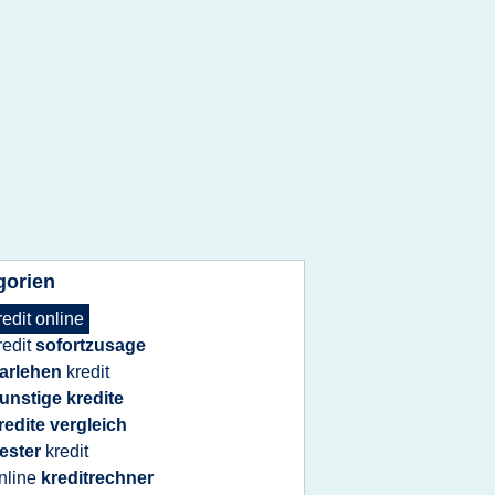
gorien
redit online
redit
sofortzusage
arlehen
kredit
unstige kredite
redite vergleich
ester
kredit
nline
kreditrechner