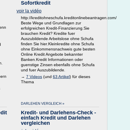
Sofortkredit
voir la vidéo
http://kreditohneschufa.kreditonlinebeantragen.com/
Beste Wege und Grundlagen zur
wenn
erfolgreichen Kredit-Finanzierung.Sie
brauchen Kredit? Kredite fuer
Auszubildende Arbeitslose ohne Schufa
finden Sie hier.Kleinkredite ohne Schufa
d
ohne Einkommensnachweis gute besten
Online Kredit Angebote bekannter
Banken.Kredit Informationen oder
n.
guenstige Zinsen ebenfalls ohne Schufa
und fuer Auszubildende.
dern
→
7 Videos
(und
63 Artikel
) für dieses
Thema
s
DARLEHEN VERGLEICH »
dit
Kredit- und Darlehens-Check -
einfach Kredit und Darlehen
vergleichen