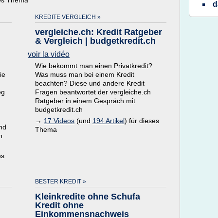
ses Thema
d
KREDITE VERGLEICH »
vergleiche.ch: Kredit Ratgeber
& Vergleich | budgetkredit.ch
voir la vidéo
Wie bekommt man einen Privatkredit?
ie
Was muss man bei einem Kredit
beachten? Diese und andere Kredit
eg
Fragen beantwortet der vergleiche.ch
Ratgeber in einem Gespräch mit
budgetkredit.ch
→
17 Videos
(und
194 Artikel
) für dieses
nd
Thema
n
es
BESTER KREDIT »
Kleinkredite ohne Schufa
Kredit ohne
Einkommensnachweis