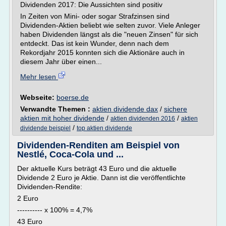
Dividenden 2017: Die Aussichten sind positiv
In Zeiten von Mini- oder sogar Strafzinsen sind
Dividenden-Aktien beliebt wie selten zuvor. Viele Anleger
haben Dividenden längst als die "neuen Zinsen" für sich
entdeckt. Das ist kein Wunder, denn nach dem
Rekordjahr 2015 konnten sich die Aktionäre auch in
diesem Jahr über einen...
Mehr lesen
Webseite:
boerse.de
Verwandte Themen :
aktien dividende dax
/
sichere
aktien mit hoher dividende
/
/
aktien dividenden 2016
aktien
/
dividende beispiel
top aktien dividende
Dividenden-Renditen am Beispiel von
Nestlé, Coca-Cola und ...
Der aktuelle Kurs beträgt 43 Euro und die aktuelle
Dividende 2 Euro je Aktie. Dann ist die veröffentlichte
Dividenden-Rendite:
2 Euro
---------- x 100% = 4,7%
43 Euro