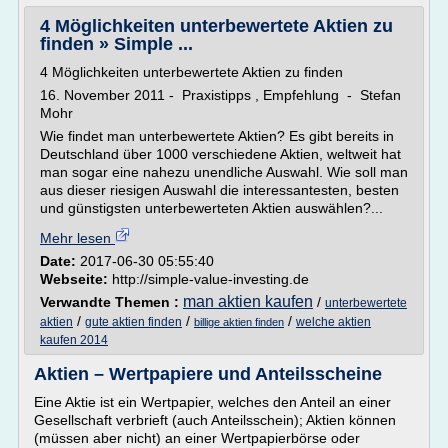
4 Möglichkeiten unterbewertete Aktien zu
finden » Simple ...
4 Möglichkeiten unterbewertete Aktien zu finden
16. November 2011 - Praxistipps , Empfehlung - Stefan
Mohr
Wie findet man unterbewertete Aktien? Es gibt bereits in
Deutschland über 1000 verschiedene Aktien, weltweit hat
man sogar eine nahezu unendliche Auswahl. Wie soll man
aus dieser riesigen Auswahl die interessantesten, besten
und günstigsten unterbewerteten Aktien auswählen?...
Mehr lesen
Date:
2017-06-30 05:55:40
Webseite:
http://simple-value-investing.de
man aktien kaufen
Verwandte Themen :
/
unterbewertete
/
/
/
aktien
gute aktien finden
welche aktien
billige aktien finden
kaufen 2014
Aktien – Wertpapiere und Anteilsscheine
Eine Aktie ist ein Wertpapier, welches den Anteil an einer
Gesellschaft verbrieft (auch Anteilsschein); Aktien können
(müssen aber nicht) an einer Wertpapierbörse oder