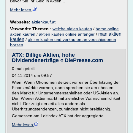
Bevor Sie Ihr Geld in Aktien...
Mehr lesen
Webseite:
aktienkauf.at
Verwandte Themen :
welche aktien kaufen
/
borse online
man aktien
aktien kaufen
/
aktien kaufen online anfanger
/
kaufen
/
aktien kaufen und verkaufen an verschiedenen
borsen
ATX: Billige Aktien, hohe
Dividendenerträge « DiePresse.com
0 mal geteilt
04.11.2014 um 09:57
Wien. Wenn Ökonomen derzeit vor einer Überhitzung der
Finanzmärkte warnen, dann sprechen sie am ehesten
den Markt für Unternehmensanleihen oder US-Aktien an.
Den Wiener Aktienmarkt mit ziemlicher Wahrscheinlichkeit
nicht. Der zeigt derzeit alles andere als
Überhitzungstendenzen, zumindest nicht breitflächig.
Gemessen am Leitindex ATX hat der aggregierte...
Mehr lesen