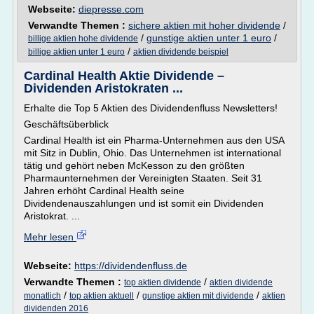
Webseite:
diepresse.com
Verwandte Themen :
sichere aktien mit hoher dividende
/
/
gunstige aktien unter 1 euro
/
billige aktien hohe dividende
/
billige aktien unter 1 euro
aktien dividende beispiel
Cardinal Health Aktie Dividende –
Dividenden Aristokraten ...
Erhalte die Top 5 Aktien des Dividendenfluss Newsletters!
Geschäftsüberblick
Cardinal Health ist ein Pharma-Unternehmen aus den USA
mit Sitz in Dublin, Ohio. Das Unternehmen ist international
tätig und gehört neben McKesson zu den größten
Pharmaunternehmen der Vereinigten Staaten. Seit 31
Jahren erhöht Cardinal Health seine
Dividendenauszahlungen und ist somit ein Dividenden
Aristokrat. ...
Mehr lesen
Webseite:
https://dividendenfluss.de
Verwandte Themen :
/
top aktien dividende
aktien dividende
/
/
/
monatlich
top aktien aktuell
gunstige aktien mit dividende
aktien
dividenden 2016