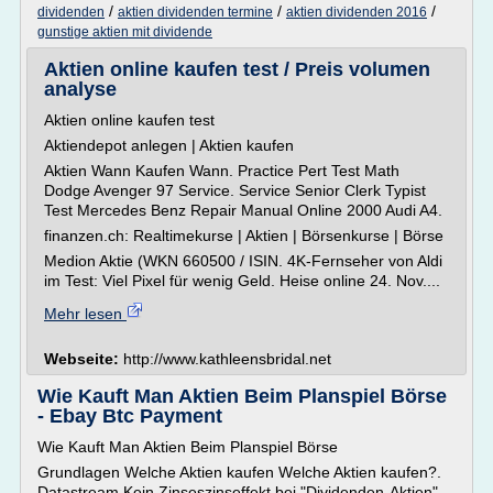
/
/
/
dividenden
aktien dividenden termine
aktien dividenden 2016
gunstige aktien mit dividende
Aktien online kaufen test / Preis volumen
analyse
Aktien online kaufen test
Aktiendepot anlegen | Aktien kaufen
Aktien Wann Kaufen Wann. Practice Pert Test Math
Dodge Avenger 97 Service. Service Senior Clerk Typist
Test Mercedes Benz Repair Manual Online 2000 Audi A4.
finanzen.ch: Realtimekurse | Aktien | Börsenkurse | Börse
Medion Aktie (WKN 660500 / ISIN. 4K-Fernseher von Aldi
im Test: Viel Pixel für wenig Geld. Heise online 24. Nov....
Mehr lesen
Webseite:
http://www.kathleensbridal.net
Wie Kauft Man Aktien Beim Planspiel Börse
- Ebay Btc Payment
Wie Kauft Man Aktien Beim Planspiel Börse
Grundlagen Welche Aktien kaufen Welche Aktien kaufen?.
Datastream Kein Zinseszinseffekt bei "Dividenden-Aktien" -