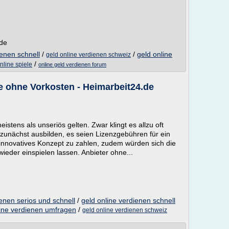
.de
ienen schnell
/
/
geld online
geld online verdienen schweiz
/
nline spiele
online geld verdienen forum
e ohne Vorkosten - Heimarbeit24.de
tens als unseriös gelten. Zwar klingt es allzu oft
zunächst ausbilden, es seien Lizenzgebühren für ein
 innovatives Konzept zu zahlen, zudem würden sich die
ieder einspielen lassen. Anbieter ohne...
ienen serios und schnell
/
geld online verdienen schnell
line verdienen umfragen
/
geld online verdienen schweiz