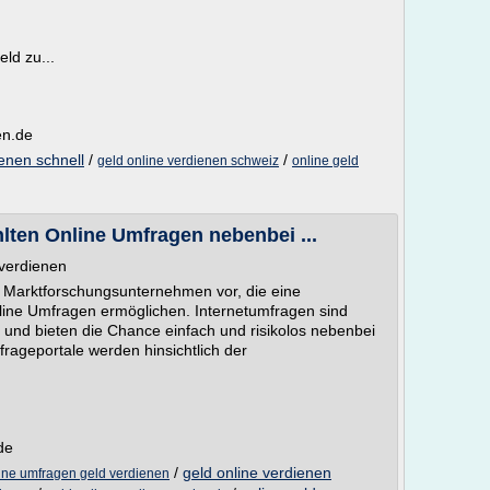
ld zu...
en.de
ienen schnell
/
/
geld online verdienen schweiz
online geld
lten Online Umfragen nebenbei ...
verdienen
e Marktforschungsunternehmen vor, die eine
line Umfragen ermöglichen. Internetumfragen sind
t und bieten die Chance einfach und risikolos nebenbei
rageportale werden hinsichtlich der
de
/
geld online verdienen
ine umfragen geld verdienen