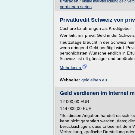
umfragen
/
online marktforschung geld ver
verdienen serios
Privatkredit Schweiz von priva
Cashare Erfahrungen als Kreditgeber
Wer leiht mir privat Geld in der Schwei
Heutzutage braucht in der Schweiz ni
wenn dringend Geld benötigt wird. Priv
persönlichsten Wünsche endlich in Erfül
Schweiz, ist oft günstiger und unbürokra
Mehr lesen
Webseite:
geldleihen.eu
Geld verdienen im Internet m
12.000,00 EUR
144.000,00 EUR
*Bei diesen Angaben handelt es sich l
kann nicht garantiert werden, dass; die
berücksichtigen, dass Erlöse mit dem 
Verbreitung, grafische Darstellung od