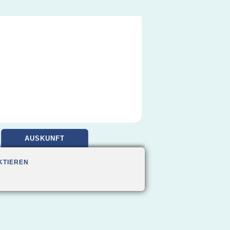
AUSKUNFT
KTIEREN