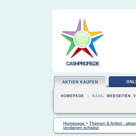
CASHPROFIS.DE
ONL
AKTIEN KAUFEN
HOMEPAGE
| RANG:
WEBSEITEN
,
Homepage
>
Themen & Artikel : aktie
verdienen schweiz