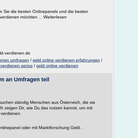
n Sie die besten Onlinepanels und die besten
verdienen möchten ... Weiterlesen
ld-verdienen.de
dienen umfragen
/
geld online verdienen erfahrungen
/
 verdienen serios
/
geld online verdienen
m an Umfragen teil
uchen ständig Menschen aus Österreich, die sie
r zeigen Dir, wie Du das nutzen kannst, um mit
verdienen.
nlinepanel oder mit Marktforschung Geld...