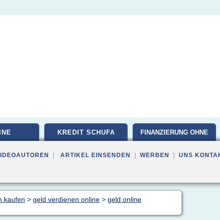
INE
KREDIT SCHUFA
FINANZIERUNG OHNE
VIDEOAUTOREN
|
ARTIKEL EINSENDEN
|
WERBEN
|
UNS KONTA
n kaufen
>
geld verdienen online
>
geld online