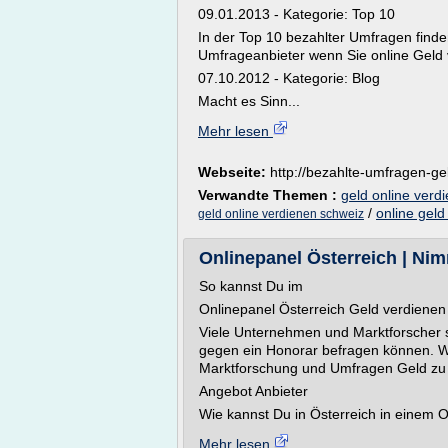
09.01.2013 - Kategorie: Top 10
In der Top 10 bezahlter Umfragen finde
Umfrageanbieter wenn Sie online Geld 
07.10.2012 - Kategorie: Blog
Macht es Sinn...
Mehr lesen
Webseite:
http://bezahlte-umfragen-ge
Verwandte Themen :
geld online ver
/
online geld
geld online verdienen schweiz
Onlinepanel Österreich | Nim
So kannst Du im
Onlinepanel Österreich Geld verdienen
Viele Unternehmen und Marktforscher s
gegen ein Honorar befragen können. Wi
Marktforschung und Umfragen Geld zu 
Angebot Anbieter
Wie kannst Du in Österreich in einem O
Mehr lesen