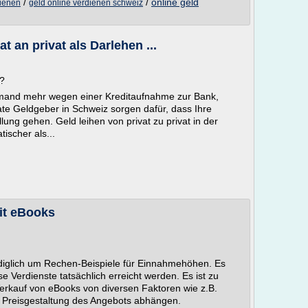
/
/
online geld
dienen
geld online verdienen schweiz
t an privat als Darlehen ...
z?
emand mehr wegen einer Kreditaufnahme zur Bank,
ate Geldgeber in Schweiz sorgen dafür, dass Ihre
lung gehen. Geld leihen von privat zu privat in der
tischer als...
it eBooks
ediglich um Rechen-Beispiele für Einnahmehöhen. Es
se Verdienste tatsächlich erreicht werden. Es ist zu
Verkauf von eBooks von diversen Faktoren wie z.B.
er Preisgestaltung des Angebots abhängen.