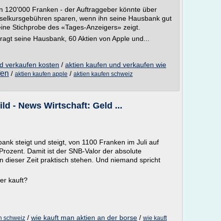
n 120'000 Franken - der Auftraggeber könnte über
elkursgebühren sparen, wenn ihn seine Hausbank gut
eine Stichprobe des «Tages-Anzeigers» zeigt.
ragt seine Hausbank, 60 Aktien von Apple und...
nd verkaufen kosten
/
aktien kaufen und verkaufen wie
fen
/
/
aktien kaufen apple
aktien kaufen schweiz
ld - News Wirtschaft: Geld ...
ank steigt und steigt, von 1100 Franken im Juli auf
rozent. Damit ist der SNB-Valor der absolute
in dieser Zeit praktisch stehen. Und niemand spricht
er kauft?
/
wie kauft man aktien an der borse
/
en schweiz
wie kauft