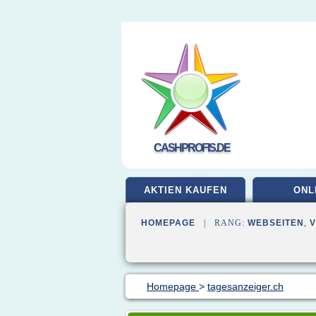
CASHPROFIS.DE
AKTIEN KAUFEN
ONL
HOMEPAGE
| RANG:
WEBSEITEN
,
Homepage
>
tagesanzeiger.ch